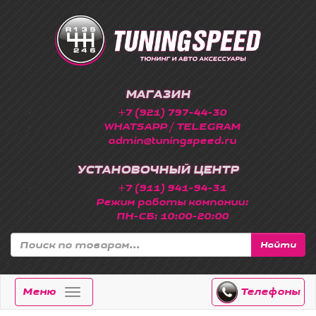
МАГАЗИН
+7 (921) 797-44-30
WHATSAPP / TELEGRAM
admin@tuningspeed.ru
УСТАНОВОЧНЫЙ ЦЕНТР
+7 (911) 941-94-31
Режим работы компании:
ПН-СБ: 10:00-20:00
Найти
Меню
Телефоны