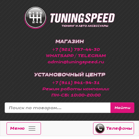
МАГАЗИН
+7 (921) 797-44-30
WHATSAPP / TELEGRAM
admin@tuningspeed.ru
УСТАНОВОЧНЫЙ ЦЕНТР
+7 (911) 941-94-31
Режим работы компании:
ПН-СБ: 10:00-20:00
Найти
Меню
Телефоны