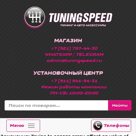
МАГАЗИН
+7 (921) 797-44-30
WHATSAPP / TELEGRAM
admin@tuningspeed.ru
УСТАНОВОЧНЫЙ ЦЕНТР
+7 (911) 941-94-31
Режим работы компании:
ПН-СБ: 10:00-20:00
Найти
Меню
Телефоны