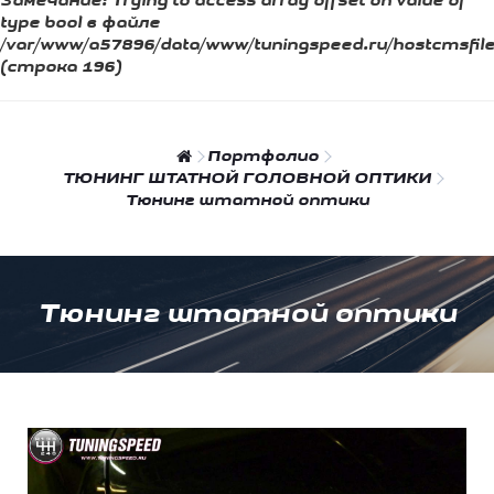
Замечание:
Trying to access array offset on value of
type bool в файле
/var/www/a57896/data/www/tuningspeed.ru/hostcmsfiles/
(строка 196)
Портфолио
ТЮНИНГ ШТАТНОЙ ГОЛОВНОЙ ОПТИКИ
Тюнинг штатной оптики
Тюнинг штатной оптики