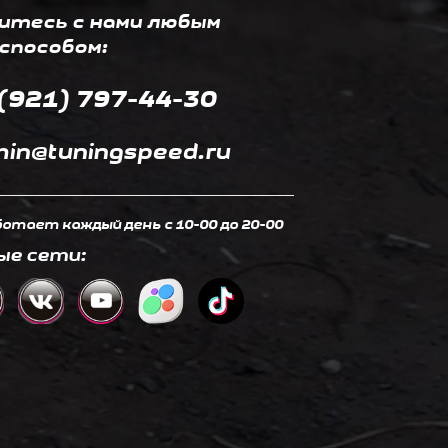
итесь с нами любым
способом:
(921) 797-44-30
in@tuningspeed.ru
отает каждый день c 10-00 до 20-00
ые сети: