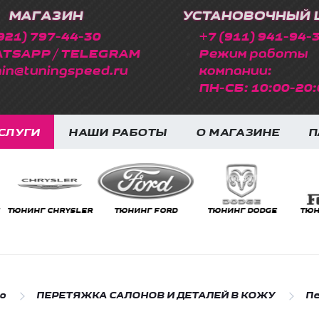
МАГАЗИН
УСТАНОВОЧНЫЙ 
921) 797-44-30
+7 (911) 941-94-
TSAPP / TELEGRAM
Режим работы
in@tuningspeed.ru
компании:
ПН-СБ: 10:00-20:
СЛУГИ
НАШИ РАБОТЫ
О МАГАЗИНЕ
П
НГ CHRYSLER
ТЮНИНГ FORD
ТЮНИНГ DODGE
ТЮНИНГ FE
о
ПЕРЕТЯЖКА САЛОНОВ И ДЕТАЛЕЙ В КОЖУ
Пе