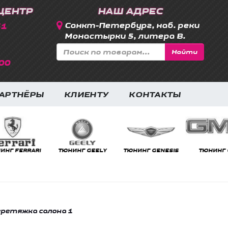
ЦЕНТР
НАШ АДРЕС
31
Санкт-Петербург, наб. реки
Монастырки 5, литера В.
Найти
00
АРТНЁРЫ
КЛИЕНТУ
КОНТАКТЫ
RRARI
ТЮНИНГ GEELY
ТЮНИНГ GENESIS
ТЮНИНГ GMC
ретяжка салона 1