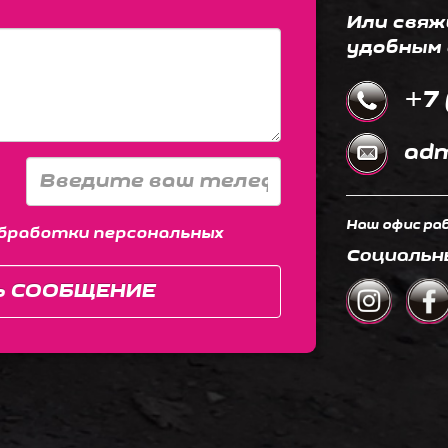
Или свяж
удобным 
+7 
adm
Наш офис раб
бработки персональных
Социальн
Ь СООБЩЕНИЕ