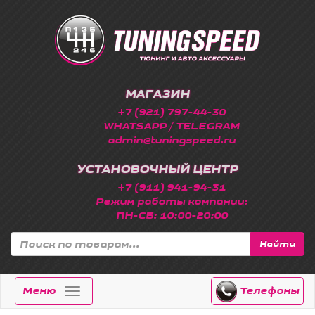
МАГАЗИН
+7 (921) 797-44-30
WHATSAPP / TELEGRAM
admin@tuningspeed.ru
УСТАНОВОЧНЫЙ ЦЕНТР
+7 (911) 941-94-31
Режим работы компании:
ПН-СБ: 10:00-20:00
Найти
Меню
Телефоны