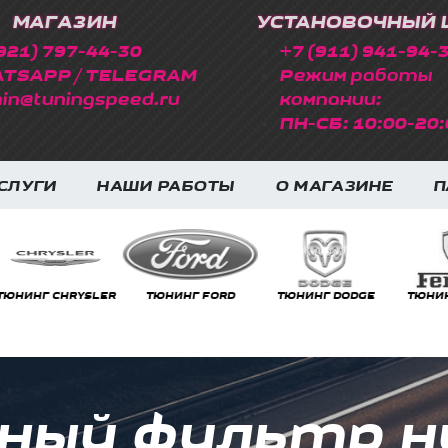
МАГАЗИН
УСТАНОВОЧНЫЙ 
921) 797-44-30
+7 (911) 941-94-
TSAPP / TELEGRAM
Режим работы
in@tuningspeed.ru
компании:
ПН-СБ: 10:00-20:
СЛУГИ
НАШИ РАБОТЫ
О МАГАЗИНЕ
П
НГ CHRYSLER
ТЮНИНГ FORD
ТЮНИНГ DODGE
ТЮНИНГ FE
ный фильтр н