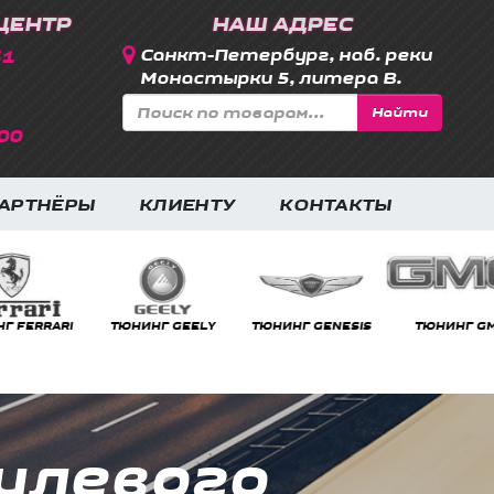
ЦЕНТР
НАШ АДРЕС
31
Санкт-Петербург, наб. реки
Монастырки 5, литера В.
Найти
00
АРТНЁРЫ
КЛИЕНТУ
КОНТАКТЫ
RRARI
ТЮНИНГ GEELY
ТЮНИНГ GENESIS
ТЮНИНГ GMC
улевого