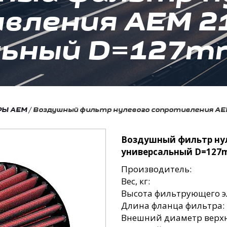
вления AEM 2
льный D=127mm
РЫ AEM
/
Воздушный фильтр нулевого сопротивления AE
Воздушный фильтр нул
универсальный D=127
Производитель:
Вес, кг:
Высота фильтрующего э
Длина фланца фильтра:
Внешний диаметр верхн