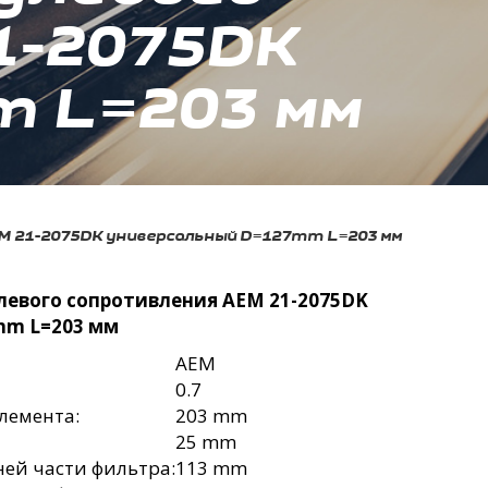
1-2075DK
 L=203 мм
M 21-2075DK универсальный D=127mm L=203 мм
евого сопротивления AEM 21-2075DK
mm L=203 мм
AEM
0.7
лемента:
203 mm
25 mm
ей части фильтра:
113 mm