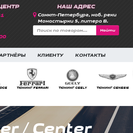
ЦЕНТР
НАШ АДРЕС
31
Санкт-Петербург, наб. реки
Монастырки 5, литера В.
Найти
00
АРТНЁРЫ
КЛИЕНТУ
КОНТАКТЫ
RRARI
ТЮНИНГ GEELY
ТЮНИНГ GENESIS
ТЮНИНГ GMC
r / Center