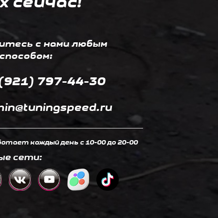
х сейчас!
итесь с нами любым
способом:
(921) 797-44-30
in@tuningspeed.ru
отает каждый день c 10-00 до 20-00
ые сети: