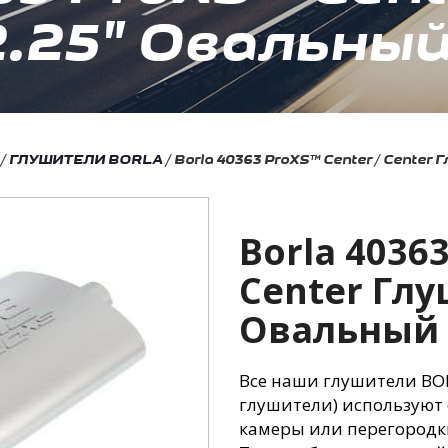
25" Овальный 14
/
ГЛУШИТЕЛИ BORLA
/
Borla 40363 ProXS™ Center / Center 
Borla 40363
Center Глу
Овальный 1
Все наши глушители BO
глушители) используют 
камеры или перегородки