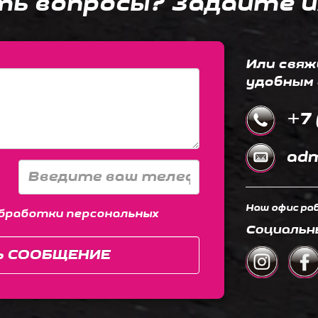
ть вопросы? Задайте и
Или свяж
удобным 
+7 
adm
Наш офис раб
бработки персональных
Социальн
Ь СООБЩЕНИЕ