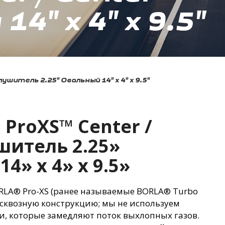
" x 4" x 9.5"
Глушитель 2.25" Овальный 14" x 4" x 9.5"
 ProXS™ Center /
шитель 2.25»
4» x 4» x 9.5»
RLA® Pro-XS
(ранее
называемые BORLA® Turbo
сквозную конструкцию; мы не используем
, которые замедляют поток выхлопных газов.