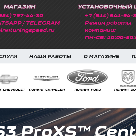
МАГАЗИН
УСТАНОВОЧНЫЙ 
921) 797-44-30
+7 (911) 941-94-
TSAPP / TELEGRAM
Режим работы
in@tuningspeed.ru
компании:
ПН-СБ: 10:00-20:
СЛУГИ
НАШИ РАБОТЫ
О МАГАЗИНЕ
П
НГ CHRYSLER
ТЮНИНГ FORD
ТЮНИНГ DODGE
ТЮНИНГ FE
63 ProXS™ Cente