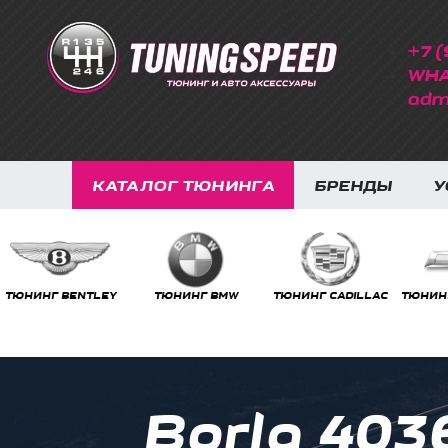
+7 (
WHA
adm
КАТАЛОГ ТЮНИНГА
БРЕНДЫ
У
ТЮНИНГ BMW
ТЮНИНГ CADILLAC
ТЮНИНГ CHEVROLET
ТЮНИ
Borla 403