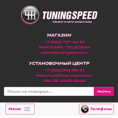
МАГАЗИН
+7 (921) 797-44-30
WHATSAPP / TELEGRAM
admin@tuningspeed.ru
УСТАНОВОЧНЫЙ ЦЕНТР
+7 (911) 941-94-31
Режим работы компании:
ПН-СБ: 10:00-20:00
Найти
Меню
Телефоны