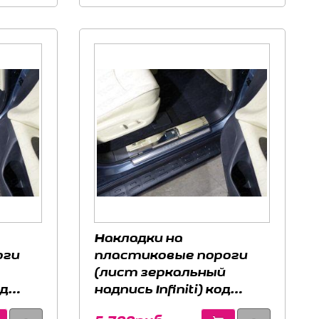
Накладки на
оги
пластиковые пороги
(лист зеркальный
од
надпись Infiniti) код
INFQX6016-05 для