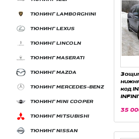
ТЮНИНГ LAMBORGHINI
ТЮНИНГ LEXUS
ТЮНИНГ LINCOLN
ТЮНИНГ MASERATI
ТЮНИНГ MAZDA
Защи
нижня
ТЮНИНГ MERCEDES-BENZ
код I
INFINI
ТЮНИНГ MINI COOPER
35 00
ТЮНИНГ MITSUBISHI
ТЮНИНГ NISSAN