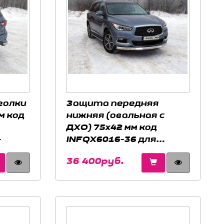
голки
Защита передняя
м код
нижняя (овальная с
ДХО) 75х42 мм код
-
INFQX6016-36 для
INFINITI QX60 2016-
36 400руб.