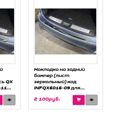
й
Накладка на задний
бампер (лист
сь QX
зеркальный) код
-11
INFQX6016-09 для
2016-
INFINITI QX60 2016-
2 100руб.