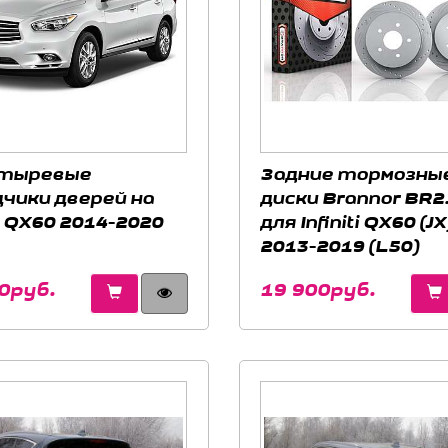
тыревые
Задние тормозны
чики дверей на
диски Brannor BR2
ti QX60 2014-2020
для Infiniti QX60 (JX
2013-2019 (L50)
0руб.
19 900руб.