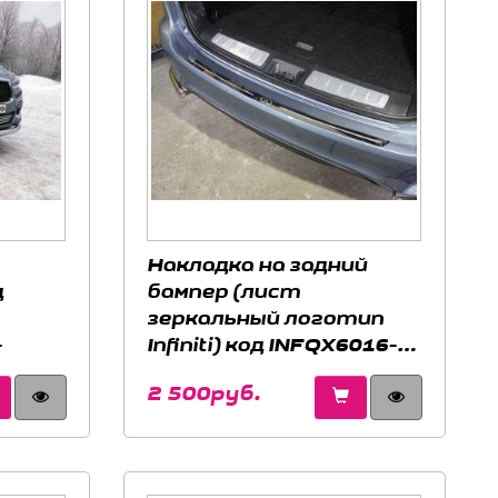
Накладка на задний
д
бампер (лист
зеркальный логотип
-
Infiniti) код INFQX6016-
15 для INFINITI QX60
2 500руб.
2016-