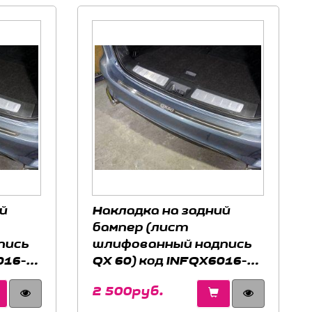
й
Накладка на задний
бампер (лист
пись
шлифованный надпись
016-
QX 60) код INFQX6016-12
60
для INFINITI QX60 2016-
2 500руб.