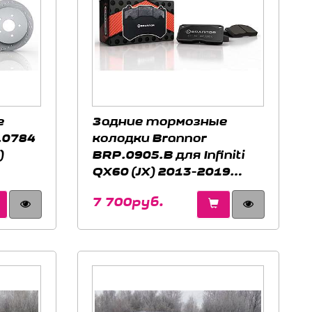
е
Задние тормозные
.0784
колодки Brannor
)
BRP.0905.B для Infiniti
QX60 (JX) 2013-2019
(L50)
7 700руб.