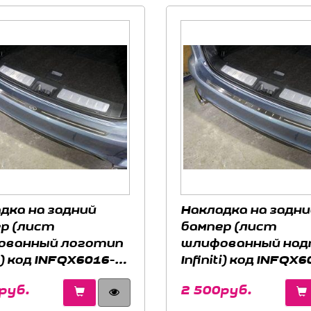
дка на задний
Накладка на задни
р (лист
бампер (лист
ованный логотип
шлифованный над
ti) код INFQX6016-
Infiniti) код INFQX6
 INFINITI QX60
14 для INFINITI QX
руб.
2 500руб.
2016-