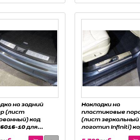
дка на задний
Накладки на
р (лист
пластиковые пор
ванный) код
(лист зеркальный
6016-10 для
логотип Infiniti) к
TI QX60 2016-
INFQX6016-07 для