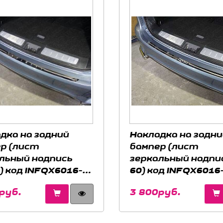
дка на задний
Накладка на задни
р (лист
бампер (лист
льный надпись
зеркальный надпи
ti) код INFQX6016-
60) код INFQX6016
 INFINITI QX60
для INFINITI QX60 
руб.
3 800руб.
2020