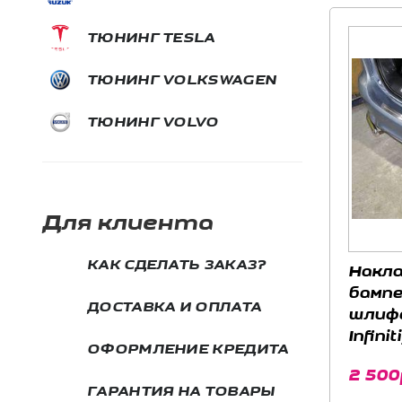
ТЮНИНГ TESLA
ТЮНИНГ VOLKSWAGEN
ТЮНИНГ VOLVO
Для клиента
КАК СДЕЛАТЬ ЗАКАЗ?
Накла
бампе
ДОСТАВКА И ОПЛАТА
шлиф
Infini
ОФОРМЛЕНИЕ КРЕДИТА
16 для
2 500
2016-
ГАРАНТИЯ НА ТОВАРЫ