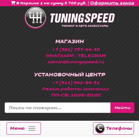
|
Оформить заказ
В Корзине 1 на сумму 5 700 руб.
МАГАЗИН
+7 (921) 797-44-30
WHATSAPP / TELEGRAM
admin@tuningspeed.ru
УСТАНОВОЧНЫЙ ЦЕНТР
+7 (911) 941-94-31
Режим работы компании:
ПН-СБ: 10:00-20:00
Найти
Меню
Телефоны