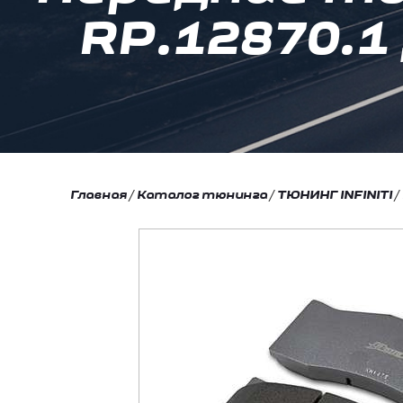
RP.12870.1 д
Главная
/
Каталог тюнинга
/
ТЮНИНГ INFINITI
/