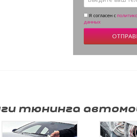
Я согласен с
политик
данных
ОТПРАВ
уги тюнинга автомо