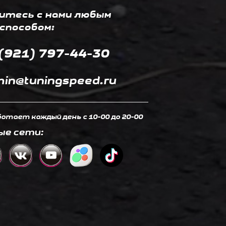
итесь с нами любым
способом:
(921) 797-44-30
in@tuningspeed.ru
отает каждый день c 10-00 до 20-00
ые сети: