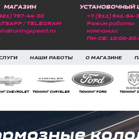
МАГАЗИН
УСТАНОВОЧНЫЙ 
921) 797-44-30
+7 (911) 941-94-
TSAPP / TELEGRAM
Режим работы
in@tuningspeed.ru
компании:
ПН-СБ: 10:00-20:
СЛУГИ
НАШИ РАБОТЫ
О МАГАЗИНЕ
П
НГ CHRYSLER
ТЮНИНГ FORD
ТЮНИНГ DODGE
ТЮНИНГ FE
рмозные колод