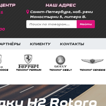
ЦЕНТР
НАШ АДРЕС
31
Санкт-Петербург, наб. реки
Монастырки 5, литера В.
Найти
00
АРТНЁРЫ
КЛИЕНТУ
КОНТАКТЫ
RRARI
ТЮНИНГ GEELY
ТЮНИНГ GENESIS
ТЮНИНГ GMC
ки Н2 Rotora