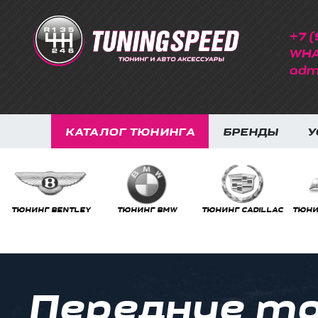
+7 (
WHA
adm
КАТАЛОГ ТЮНИНГА
БРЕНДЫ
У
ТЮНИНГ BMW
ТЮНИНГ CADILLAC
ТЮНИНГ CHEVROLET
ТЮНИ
Передние то