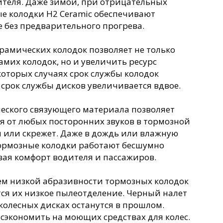
ителя. Даже зимой, при отрицательных
е колодки H2 Ceramic обеспечивают
 без предварительного прогрева.
рамических колодок позволяет не только
амих колодок, но и увеличить ресурс
которых случаях срок службы колодок
а срок службы дисков увеличивается вдвое.
еского связующего материала позволяет
я от любых посторонних звуков в тормозной
ип или скрежет. Даже в дождь или влажную
тормозные колодки работают бесшумно
вая комфорт водителя и пассажиров.
м низкой абразивности тормозных колодок
ется их низкое пылеотделение. Черный налет
колесных дисках останутся в прошлом.
 сэкономить на моющих средствах для колес.