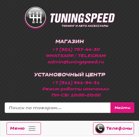
МАГАЗИН
+7 (921) 797-44-30
WHATSAPP / TELEGRAM
admin@tuningspeed.ru
УСТАНОВОЧНЫЙ ЦЕНТР
+7 (911) 941-94-31
Режим работы компании:
ПН-СБ: 10:00-20:00
Найти
Меню
Телефоны