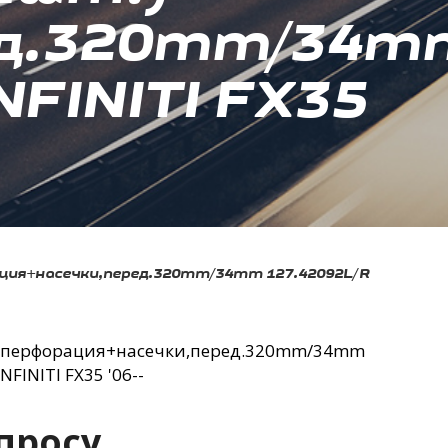
ед.320mm/34m
FINITI FX35
ция+насечки,перед.320mm/34mm 127.42092L/R
) перфорация+насечки,перед.320mm/34mm
FINITI FX35 '06--
просу