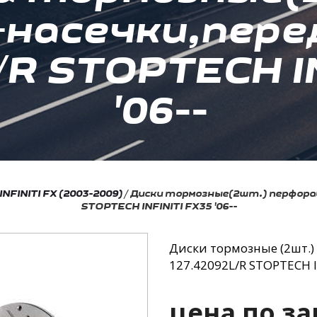
+насечки,пер
/R STOPTECH IN
'06--
INFINITI FX (2003-2009)
/
Диски тормозные(2шт.) перфора
STOPTECH INFINITI FX35 '06--
Диски тормозные
(2шт
.
127.42092L/R STOPTECH IN
цена по за