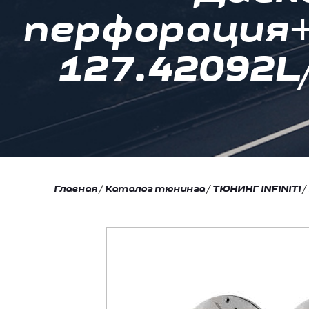
перфорация
127.42092L
Главная
/
Каталог тюнинга
/
ТЮНИНГ INFINITI
/