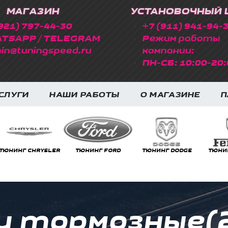
МАГАЗИН
УСТАНОВОЧНЫЙ 
921) 797-44-30
+7 (911) 941-94-
TSAPP / TELEGRAM
Режим работы
in@tuningspeed.ru
компании:
ПН-СБ: 10:00-20:
СЛУГИ
НАШИ РАБОТЫ
О МАГАЗИНЕ
П
НГ CHRYSLER
ТЮНИНГ FORD
ТЮНИНГ DODGE
ТЮНИНГ FE
и тормозные(