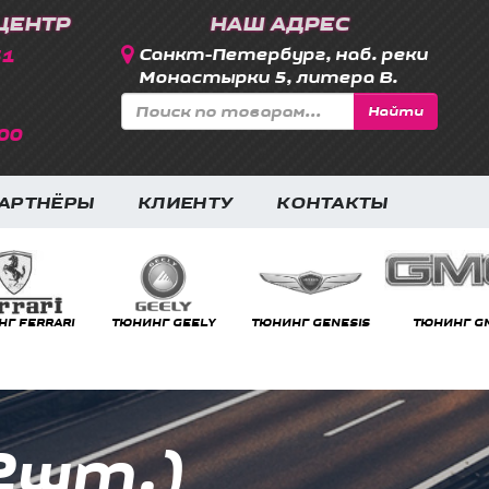
ЦЕНТР
НАШ АДРЕС
31
Санкт-Петербург, наб. реки
Монастырки 5, литера В.
Найти
00
АРТНЁРЫ
КЛИЕНТУ
КОНТАКТЫ
RRARI
ТЮНИНГ GEELY
ТЮНИНГ GENESIS
ТЮНИНГ GMC
2шт.)