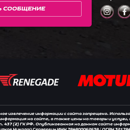
Ь СООБЩЕНИЕ
нное извлечение информации с сайта запрещено. Исполь
 информация на сайте, а также цены на товары и услуги
 437 (2) ГК РФ. Опубликованная на данном сайте инфор
удков Николай Сергеевич ИНН 784800062638 / ОГРН 32178