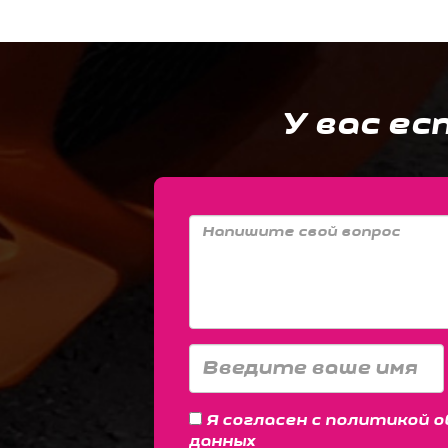
У вас ес
Я согласен с
политикой о
данных