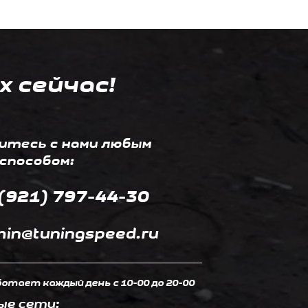
х сейчас!
итесь с нами любым
способом:
(921) 797-44-30
in@tuningspeed.ru
отает каждый день c 10-00 до 20-00
ые сети: