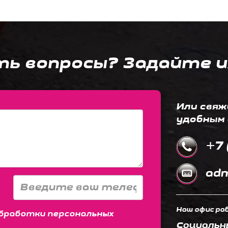
ть вопросы? Задайте и
Или свяж
удобным 
+7 
adm
Наш офис раб
бработки персональных
Социальн