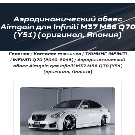
Аэродинамический обвес
Aimgain для Infiniti M37 M56 Q70
(Y51) (оригинал, Япония)
Главная
/
Каталог тюнинга
/
ТЮНИНГ INFINITI
/
INFINITI Q70 (2010-2018)
/
Аэродинамический
обвес Aimgain для Infiniti M37 M56 Q70 (Y51)
(оригинал, Япония)