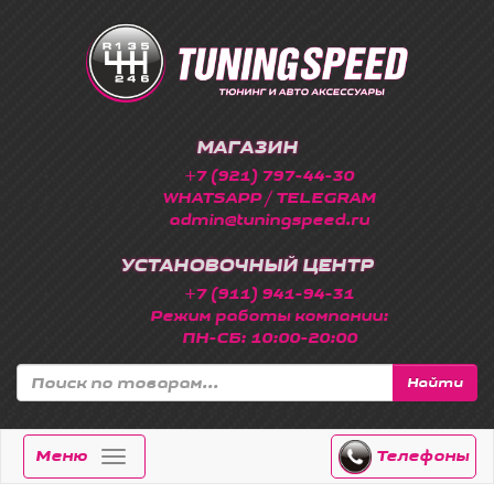
МАГАЗИН
+7 (921) 797-44-30
WHATSAPP / TELEGRAM
admin@tuningspeed.ru
УСТАНОВОЧНЫЙ ЦЕНТР
+7 (911) 941-94-31
Режим работы компании:
ПН-СБ: 10:00-20:00
Найти
Меню
Телефоны