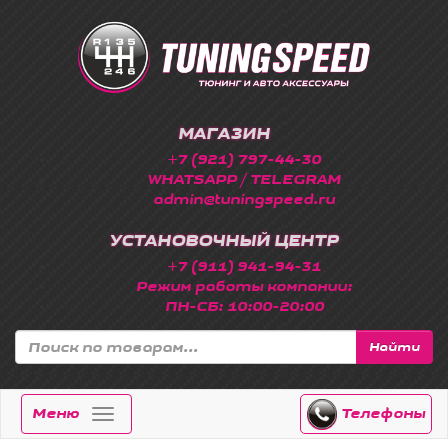
МАГАЗИН
+7 (921) 797-44-30
WHATSAPP / TELEGRAM
admin@tuningspeed.ru
УСТАНОВОЧНЫЙ ЦЕНТР
+7 (911) 941-94-31
Режим работы компании:
ПН-СБ: 10:00-20:00
Найти
Меню
Телефоны