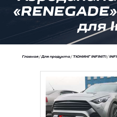
«RENEGADE» 
для I
Главная
/
Для продукта
/
ТЮНИНГ INFINITI
/
INF