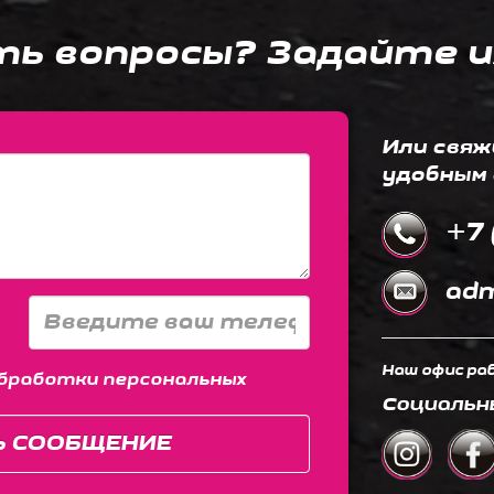
ть вопросы? Задайте и
Или свяж
удобным 
+7 
adm
Наш офис раб
бработки персональных
Социальн
Ь СООБЩЕНИЕ