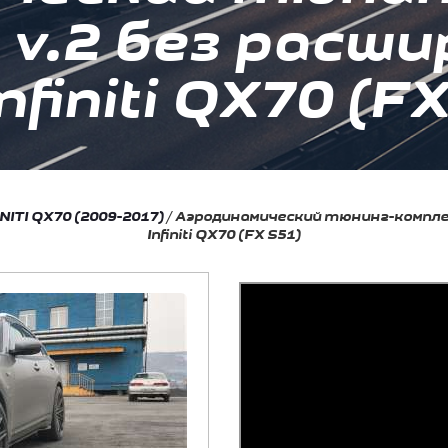
v.2 без расши
nfiniti QX70 (F
INITI QX70 (2009-2017)
/
Аэродинамический тюнинг-комплек
Infiniti QX70 (FX S51)