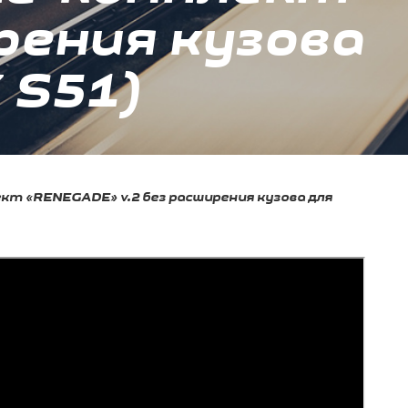
рения кузова
X S51)
т «RENEGADE» v.2 без расширения кузова для