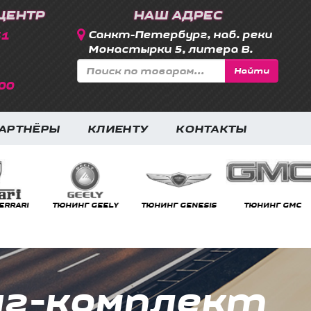
ЦЕНТР
НАШ АДРЕС
31
Санкт-Петербург, наб. реки
Монастырки 5, литера В.
Найти
00
АРТНЁРЫ
КЛИЕНТУ
КОНТАКТЫ
RRARI
ТЮНИНГ GEELY
ТЮНИНГ GENESIS
ТЮНИНГ GMC
нг-комплект