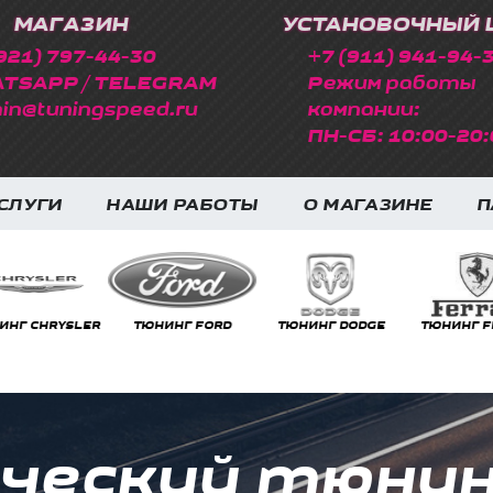
МАГАЗИН
УСТАНОВОЧНЫЙ 
921) 797-44-30
+7 (911) 941-94-
TSAPP / TELEGRAM
Режим работы
in@tuningspeed.ru
компании:
ПН-СБ: 10:00-20:
СЛУГИ
НАШИ РАБОТЫ
О МАГАЗИНЕ
П
НГ CHRYSLER
ТЮНИНГ FORD
ТЮНИНГ DODGE
ТЮНИНГ FE
ческий тюни