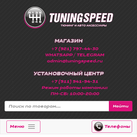
МАГАЗИН
+7 (921) 797-44-30
WHATSAPP / TELEGRAM
admin@tuningspeed.ru
УСТАНОВОЧНЫЙ ЦЕНТР
+7 (911) 941-94-31
Режим работы компании:
ПН-СБ: 10:00-20:00
Найти
Меню
Телефоны