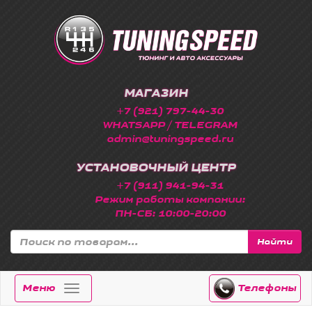
МАГАЗИН
+7 (921) 797-44-30
WHATSAPP / TELEGRAM
admin@tuningspeed.ru
УСТАНОВОЧНЫЙ ЦЕНТР
+7 (911) 941-94-31
Режим работы компании:
ПН-СБ: 10:00-20:00
Найти
Меню
Телефоны