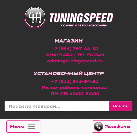
МАГАЗИН
+7 (921) 797-44-30
WHATSAPP / TELEGRAM
admin@tuningspeed.ru
УСТАНОВОЧНЫЙ ЦЕНТР
+7 (911) 941-94-31
Режим работы компании:
ПН-СБ: 10:00-20:00
Найти
Меню
Телефоны