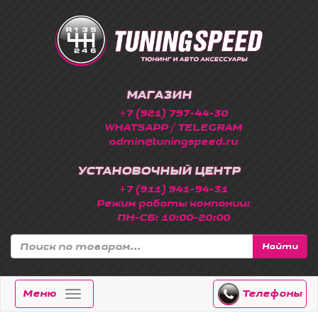
МАГАЗИН
+7 (921) 797-44-30
WHATSAPP / TELEGRAM
admin@tuningspeed.ru
УСТАНОВОЧНЫЙ ЦЕНТР
+7 (911) 941-94-31
Режим работы компании:
ПН-СБ: 10:00-20:00
Найти
Меню
Телефоны