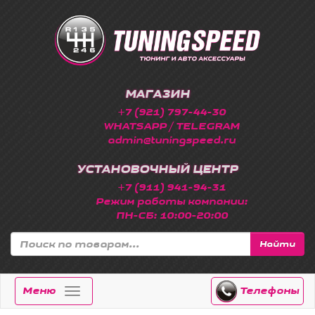
МАГАЗИН
+7 (921) 797-44-30
WHATSAPP / TELEGRAM
admin@tuningspeed.ru
УСТАНОВОЧНЫЙ ЦЕНТР
+7 (911) 941-94-31
Режим работы компании:
ПН-СБ: 10:00-20:00
Найти
Меню
Телефоны