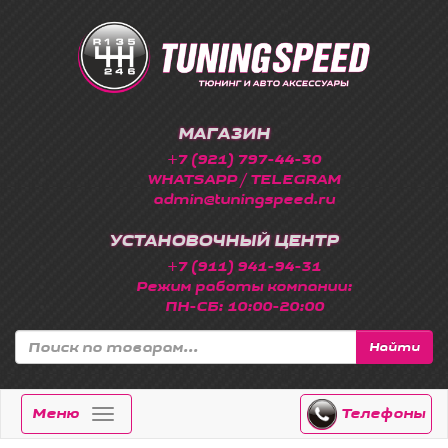
МАГАЗИН
+7 (921) 797-44-30
WHATSAPP / TELEGRAM
admin@tuningspeed.ru
УСТАНОВОЧНЫЙ ЦЕНТР
+7 (911) 941-94-31
Режим работы компании:
ПН-СБ: 10:00-20:00
Найти
Меню
Телефоны