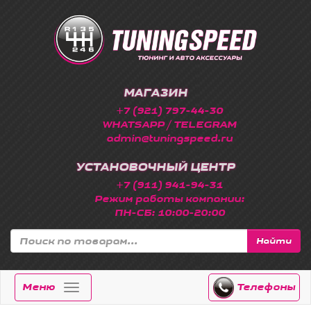
МАГАЗИН
+7 (921) 797-44-30
WHATSAPP / TELEGRAM
admin@tuningspeed.ru
УСТАНОВОЧНЫЙ ЦЕНТР
+7 (911) 941-94-31
Режим работы компании:
ПН-СБ: 10:00-20:00
Найти
Меню
Телефоны