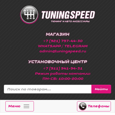
МАГАЗИН
+7 (921) 797-44-30
WHATSAPP / TELEGRAM
admin@tuningspeed.ru
УСТАНОВОЧНЫЙ ЦЕНТР
+7 (911) 941-94-31
Режим работы компании:
ПН-СБ: 10:00-20:00
Найти
Меню
Телефоны