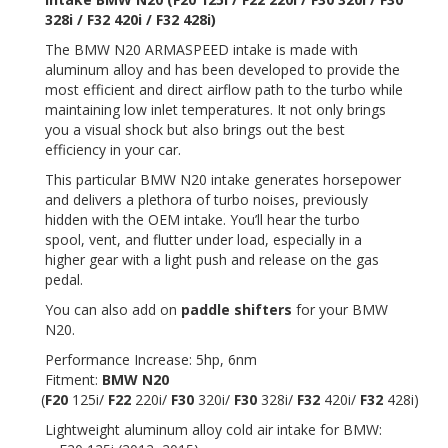
328i / F32 420i / F32 428i)
The BMW N20 ARMASPEED intake is made with
aluminum alloy and has been developed to provide the
most efficient and direct airflow path to the turbo while
maintaining low inlet temperatures. It not only brings
you a visual shock but also brings out the best
efficiency in your car.
This particular BMW N20 intake generates horsepower
and delivers a plethora of turbo noises, previously
hidden with the OEM intake. You’ll hear the turbo
spool, vent, and flutter under load, especially in a
higher gear with a light push and release on the gas
pedal.
You can also add on
paddle
shifters
for your BMW
N20.
Performance Increase: 5hp, 6nm
Fitment:
BMW N20
(
F20
125i/
F22
220i/
F30
320i/
F30
328i/
F32
420i/
F32
428i)
Lightweight aluminum alloy cold air intake for BMW: