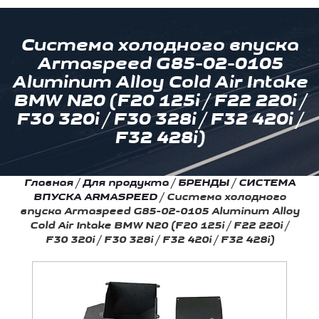
Система холодного впуска
Armaspeed G85-02-0105
Aluminum Alloy Cold Air Intake
BMW N20 (F20 125i / F22 220i /
F30 320i / F30 328i / F32 420i /
F32 428i)
Главная
/
Для продукта
/
БРЕНДЫ
/
СИСТЕМА
ВПУСКА ARMASPEED
/
Система холодного
впуска Armaspeed G85-02-0105 Aluminum Alloy
Cold Air Intake BMW N20 (F20 125i / F22 220i /
F30 320i / F30 328i / F32 420i / F32 428i)