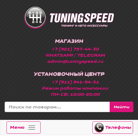
МАГАЗИН
+7 (921) 797-44-30
WHATSAPP / TELEGRAM
admin@tuningspeed.ru
УСТАНОВОЧНЫЙ ЦЕНТР
+7 (911) 941-94-31
Режим работы компании:
ПН-СБ: 10:00-20:00
Найти
Меню
Телефоны