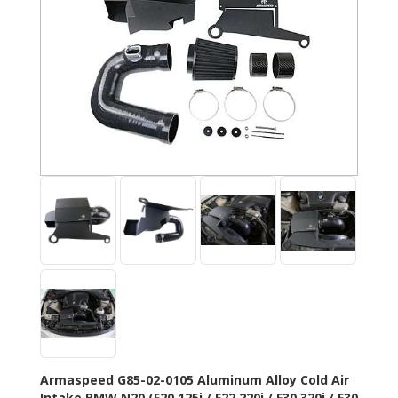
Armaspeed G85-02-0105 Aluminum Alloy Cold Air
Intake BMW N20
(F20
125i / F22 220i / F30 320i / F30