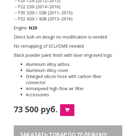
－F20 125i
(2012
–2015)
－F22 220i
(2014
–2016)
－F30 320i / 328i
(2011
–2015)
－F32 420i / 428i
(2013
–2016)
Engine:
N20
Direct bolt-on design no modification is needed
No remapping of ECU/DME needed
Black powder paint finish with laser engraved logo
Aluminum Alloy airbox
Aluminum Alloy cover
Enlarged silicon hose with carbon fiber
connector
Armaspeed high-flow air filter
Accessories
73 500 руб.
ЗАКАЗАТЬ ТОВАР ПО ТЕЛЕФОНУ :