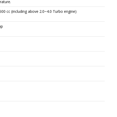
rature.
500 cc
(including
above 2.0~4.0 Turbo engine)
hp