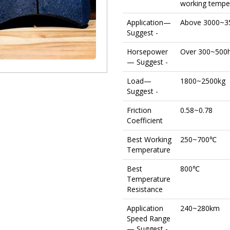
working tempe
Application
—
Above 3000~3
Suggest -
Horsepower
Over 300~500
— Suggest -
Load
—
1800~2500kg
Suggest -
Friction
0.58~0.78
Coefficient
Best Working
250~700℃
Temperature
Best
800℃
Temperature
Resistance
Application
240~280km
Speed Range
— Suggest -