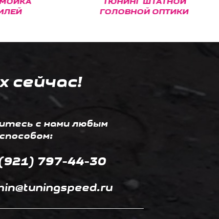
ЙКА
ТЮНИНГ ШТАТНОЙ
Й
ГОЛОВНОЙ ОПТИКИ
х сейчас!
итесь с нами любым
способом:
(921) 797-44-30
in@tuningspeed.ru