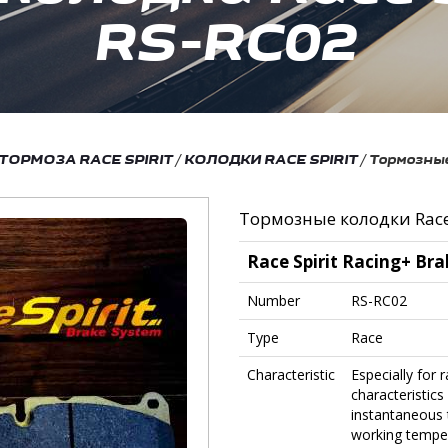
RS-RC02
ТОРМОЗА RACE SPIRIT
/
КОЛОДКИ RACE SPIRIT
/
Тормозные
Тормозные колодки Race 
Race Spirit Racing+ Bra
Number
RS-RC02
Type
Race
Characteristic
Especially for 
characteristic
instantaneous 
working temper