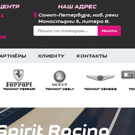
ЦЕНТР
НАШ АДРЕС
31
Санкт-Петербург, наб. реки
Монастырки 5, литера В.
Найти
00
АРТНЁРЫ
КЛИЕНТУ
КОНТАКТЫ
RRARI
ТЮНИНГ GEELY
ТЮНИНГ GENESIS
ТЮНИНГ GMC
pirit Racing