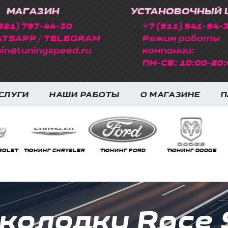
МАГАЗИН
УСТАНОВОЧНЫЙ 
921) 797-44-30
+7 (911) 941-94-
TSAPP / TELEGRAM
Режим работы
in@tuningspeed.ru
компании:
ПН-СБ: 10:00-20:
СЛУГИ
НАШИ РАБОТЫ
О МАГАЗИНЕ
П
НГ CHRYSLER
ТЮНИНГ FORD
ТЮНИНГ DODGE
ТЮНИНГ FE
олодки Race S