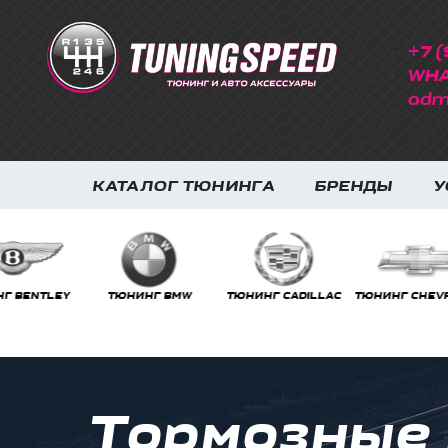
+7 (
WHA
adm
КАТАЛОГ ТЮНИНГА
БРЕНДЫ
У
ТЮНИНГ BMW
ТЮНИНГ CADILLAC
ТЮНИНГ CHEVROLET
ТЮНИ
Тормозные к