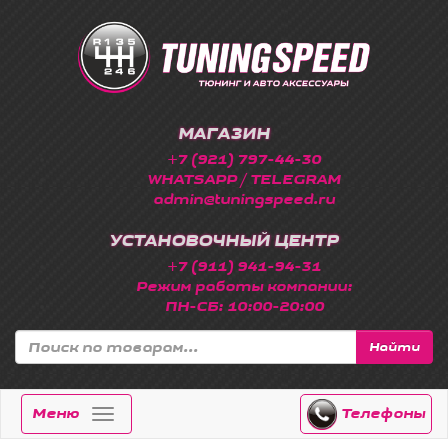
МАГАЗИН
+7 (921) 797-44-30
WHATSAPP / TELEGRAM
admin@tuningspeed.ru
УСТАНОВОЧНЫЙ ЦЕНТР
+7 (911) 941-94-31
Режим работы компании:
ПН-СБ: 10:00-20:00
Найти
Меню
Телефоны