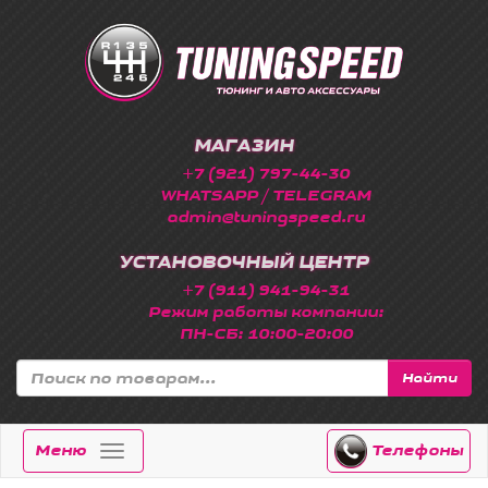
МАГАЗИН
+7 (921) 797-44-30
WHATSAPP / TELEGRAM
admin@tuningspeed.ru
УСТАНОВОЧНЫЙ ЦЕНТР
+7 (911) 941-94-31
Режим работы компании:
ПН-СБ: 10:00-20:00
Найти
Меню
Телефоны