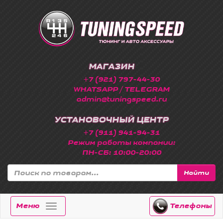
МАГАЗИН
+7 (921) 797-44-30
WHATSAPP / TELEGRAM
admin@tuningspeed.ru
УСТАНОВОЧНЫЙ ЦЕНТР
+7 (911) 941-94-31
Режим работы компании:
ПН-СБ: 10:00-20:00
Найти
Меню
Телефоны