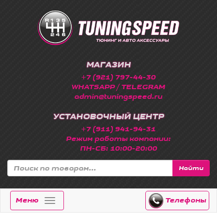
МАГАЗИН
+7 (921) 797-44-30
WHATSAPP / TELEGRAM
admin@tuningspeed.ru
УСТАНОВОЧНЫЙ ЦЕНТР
+7 (911) 941-94-31
Режим работы компании:
ПН-СБ: 10:00-20:00
Найти
Меню
Телефоны