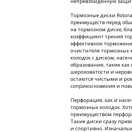
непревзойденную защит
Тормозные диски Rotor
преимуществ перед об
на тормозном диске, б
коэффициент трения то
эффективное торможение
очистителя тормозных 
колодок с диском, насе
образования, такие как 
шероховатости и неровн
остаются чистыми и ро
соприкосновения и пов
Перфорация, как и нас
тормозных колодок. Хот
преимуществом перфора
Такие диски сразу прив
и спортивно. Изначаль