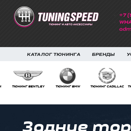
+7 (
WHA
adm
КАТАЛОГ ТЮНИНГА
БРЕНДЫ
У
ТЮНИНГ BMW
ТЮНИНГ CADILLAC
ТЮНИНГ CHEVROLET
ТЮНИ
Задние тор