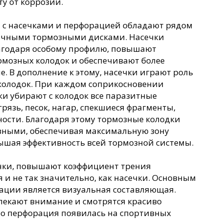
у от коррозии.
a с насечками и перфорацией обладают рядом
ычными тормозными дисками. Насечки
лагодаря особому профилю, повышают
рмозных колодок и обеспечивают более
. В дополнение к этому, насечки играют роль
колодок. При каждом соприкосновении
чки убирают с колодок все паразитные
грязь, песок, нагар, спекшиеся фрагменты,
ости. Благодаря этому тормозные колодки
вными, обеспечивая максимальную зону
ышая эффективность всей тормозной системы.
ечки, повышают коэффициент трения
я и не так значительно, как насечки. Основным
ции является визуальная составляющая.
лекают внимание и смотрятся красиво
но перфорация появилась на спортивных