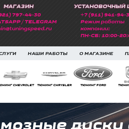
МАГАЗИН
УСТАНОВОЧНЫЙ 
921) 797-44-30
+7 (911) 941-94-
TSAPP / TELEGRAM
Режим работы
in@tuningspeed.ru
компании:
ПН-СБ: 10:00-20:
СЛУГИ
НАШИ РАБОТЫ
О МАГАЗИНЕ
П
НГ CHRYSLER
ТЮНИНГ FORD
ТЮНИНГ DODGE
ТЮНИНГ FE
мозные диски 