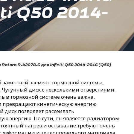
iti Q50 2014-
otora R.42078.S для Infiniti Q50 2014-2016 (Q50)
 заметный элемент тормозной системы.
. Чугунный диск с несколькими отверстиями.
ль в тормозной системе очень важна.
и превращают кинетическую энергию
ой диск позволяет рассеивать
ую энергию. По сути, он является радиатором
стоянный нагрев и остывание требуют очень
 к деформации и теплопроводного материала.