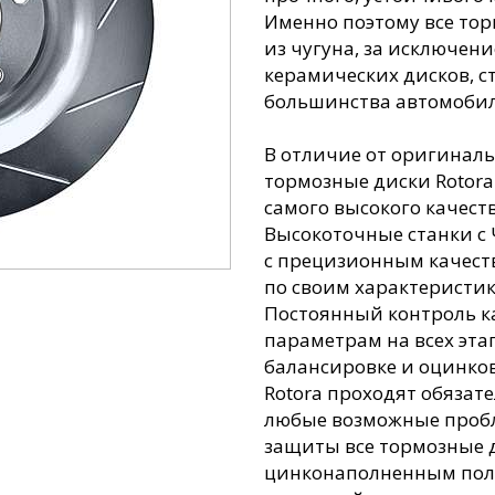
Именно поэтому все то
из чугуна, за исключе
керамических дисков, с
большинства автомобил
В отличие от оригиналь
тормозные диски Rotora
самого высокого качест
Высокоточные станки с 
с прецизионным качеств
по своим характеристик
Постоянный контроль ка
параметрам на всех эта
балансировке и оцинков
Rotora проходят обязат
любые возможные пробл
защиты все тормозные 
цинконаполненным пол