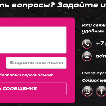
ть вопросы? Задайте и
Или свяж
удобным 
+7 
adm
Наш офис раб
бработки персональных
Социальн
Ь СООБЩЕНИЕ