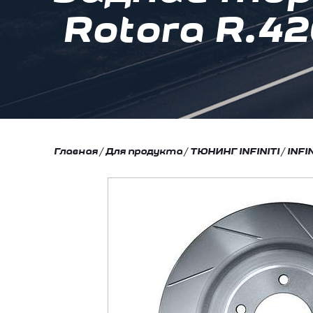
Rotora R.420
Главная
/
Для продукта
/
ТЮНИНГ INFINITI
/
INFI