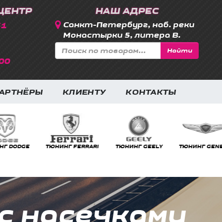
ЦЕНТР
НАШ АДРЕС
31
Санкт-Петербург, наб. реки
Монастырки 5, литера В.
Найти
00
АРТНЁРЫ
КЛИЕНТУ
КОНТАКТЫ
RRARI
ТЮНИНГ GEELY
ТЮНИНГ GENESIS
ТЮНИНГ GMC
с насечками