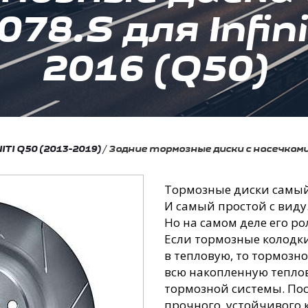
78.S для Infin
2016 (Q50)
NITI Q50 (2013-2019)
/
Задние тормозные диски с насечками R
Тормозные диски самый
И самый простой с виду
Но на самом деле его ро
Если тормозные колодк
в тепловую, то тормозн
всю накопленную теплов
тормозной системы. По
прочного, устойчивого