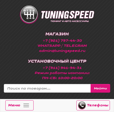
МАГАЗИН
+7 (921) 797-44-30
WHATSAPP / TELEGRAM
admin@tuningspeed.ru
УСТАНОВОЧНЫЙ ЦЕНТР
+7 (911) 941-94-31
Режим работы компании:
ПН-СБ: 10:00-20:00
Найти
Меню
Телефоны