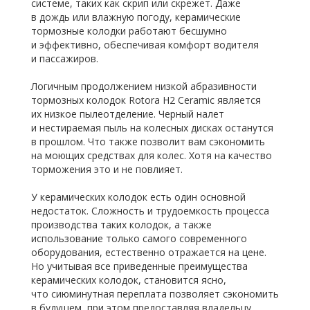
системе, таких как скрип или скрежет. Даже
в дождь или влажную погоду, керамические
тормозные колодки работают бесшумно
и эффективно, обеспечивая комфорт водителя
и пассажиров.
Логичным продолжением низкой абразивности
тормозных колодок Rotora H2 Ceramic является
их низкое пылеотделение. Черный налет
и нестираемая пыль на колесных дисках останутся
в прошлом. Что также позволит вам сэкономить
на моющих средствах для колес. Хотя на качество
торможения это и не повлияет.
У керамических колодок есть один основной
недостаток. Сложность и трудоемкость процесса
производства таких колодок, а также
использование только самого современного
оборудования, естественно отражается на цене.
Но учитывая все приведенные преимущества
керамических колодок, становится ясно,
что сиюминутная переплата позволяет сэкономить
в будущем, при этом предоставляя владельцу