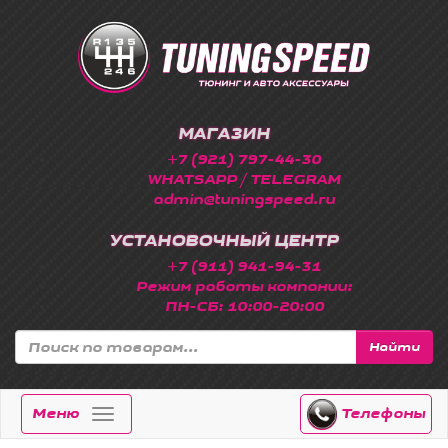
МАГАЗИН
+7 (921) 797-44-30
WHATSAPP / TELEGRAM
admin@tuningspeed.ru
УСТАНОВОЧНЫЙ ЦЕНТР
+7 (911) 941-94-31
Режим работы компании:
ПН-СБ: 10:00-20:00
Найти
Меню
Телефоны