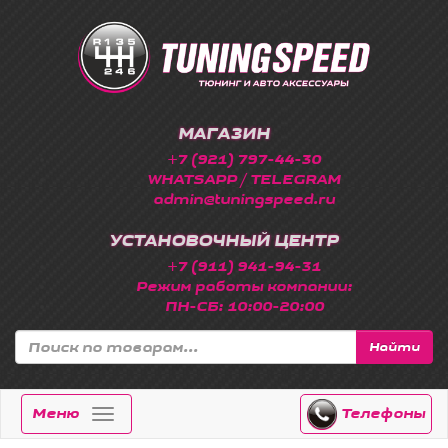
МАГАЗИН
+7 (921) 797-44-30
WHATSAPP / TELEGRAM
admin@tuningspeed.ru
УСТАНОВОЧНЫЙ ЦЕНТР
+7 (911) 941-94-31
Режим работы компании:
ПН-СБ: 10:00-20:00
Найти
Меню
Телефоны