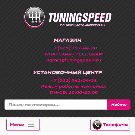
МАГАЗИН
+7 (921) 797-44-30
WHATSAPP / TELEGRAM
admin@tuningspeed.ru
УСТАНОВОЧНЫЙ ЦЕНТР
+7 (911) 941-94-31
Режим работы компании:
ПН-СБ: 10:00-20:00
Найти
Меню
Телефоны