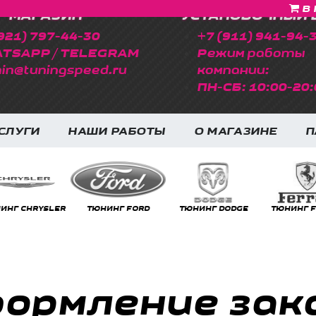
В 
МАГАЗИН
УСТАНОВОЧНЫЙ 
921) 797-44-30
+7 (911) 941-94-
TSAPP / TELEGRAM
Режим работы
in@tuningspeed.ru
компании:
ПН-СБ: 10:00-20:
СЛУГИ
НАШИ РАБОТЫ
О МАГАЗИНЕ
П
НГ CHRYSLER
ТЮНИНГ FORD
ТЮНИНГ DODGE
ТЮНИНГ FE
ормление зак