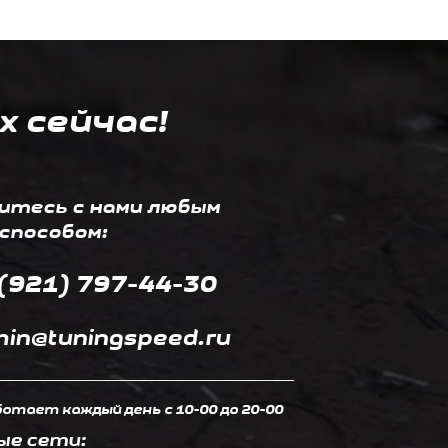
х сейчас!
итесь с нами любым
способом:
(921) 797-44-30
in@tuningspeed.ru
отает каждый день c 10-00 до 20-00
ые сети: