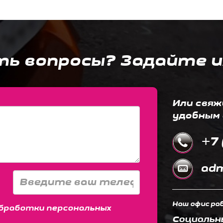
ть вопросы? Задайте и
Или свяж
удобным 
+7 
adm
Наш офис раб
бработки персональных
Социальн