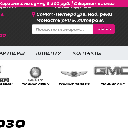
|
Корзине 1 на сумму 9 100 руб.
Оформить заказ
ЦЕНТР
НАШ АДРЕС
31
Санкт-Петербург, наб. реки
Монастырки 5, литера В.
Найти
00
АРТНЁРЫ
КЛИЕНТУ
КОНТАКТЫ
RRARI
ТЮНИНГ GEELY
ТЮНИНГ GENESIS
ТЮНИНГ GMC
аза