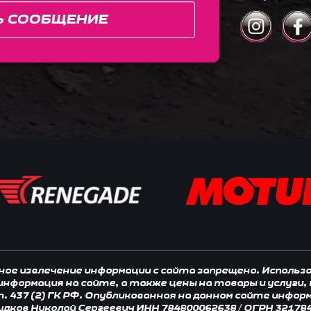
Ь СООБЩЕНИЕ
нное извлечение информации с сайта запрещено. Исполь
 информация на сайте, а также цены на товары и услуги
 437 (2) ГК РФ. Опубликованная на данном сайте инфор
удков Николай Сергеевич ИНН 784800062638 / ОГРН 32178