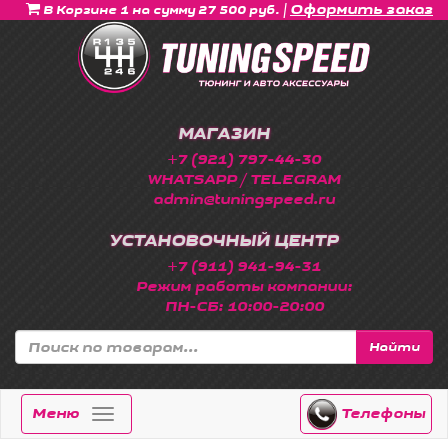
|
Оформить заказ
В Корзине 1 на сумму 27 500 руб.
МАГАЗИН
+7 (921) 797-44-30
WHATSAPP / TELEGRAM
admin@tuningspeed.ru
УСТАНОВОЧНЫЙ ЦЕНТР
+7 (911) 941-94-31
Режим работы компании:
ПН-СБ: 10:00-20:00
Найти
Меню
Телефоны