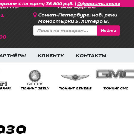
|
орзине 1 на сумму 36 800 руб.
Оформить заказ
ЦЕНТР
НАШ АДРЕС
31
Санкт-Петербург, наб. реки
Монастырки 5, литера В.
Найти
00
АРТНЁРЫ
КЛИЕНТУ
КОНТАКТЫ
GMC
ТЮНИНГ HONDA
ТЮНИНГ GREAT WALL
ТЮНИНГ HAVAL
аза