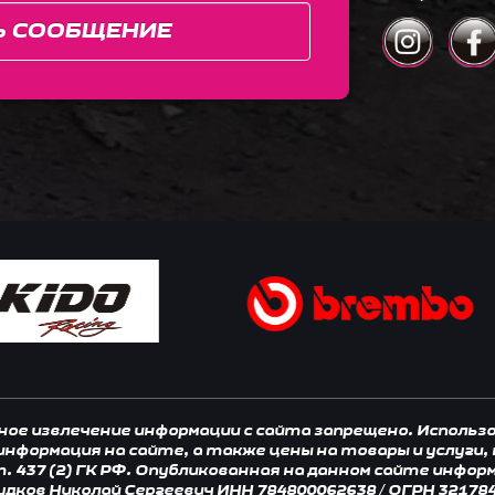
Ь СООБЩЕНИЕ
нное извлечение информации с сайта запрещено. Исполь
 информация на сайте, а также цены на товары и услуги
 437 (2) ГК РФ. Опубликованная на данном сайте инфор
удков Николай Сергеевич ИНН 784800062638 / ОГРН 32178