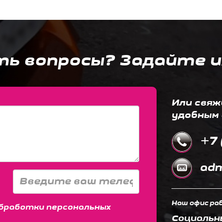
ть вопросы? Задайте и
Или свяж
удобным 
+7 
adm
Наш офис раб
бработки персональных
Социальн