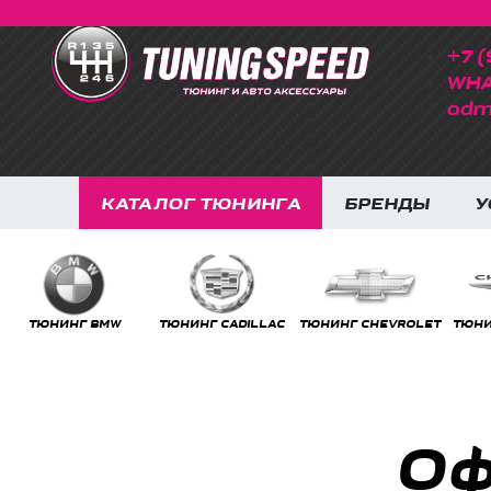
+7 (
WHA
adm
КАТАЛОГ ТЮНИНГА
БРЕНДЫ
У
ТЮНИНГ CHRYSLER
ТЮНИНГ FORD
ТЮНИНГ DODGE
ТЮНИ
Оф