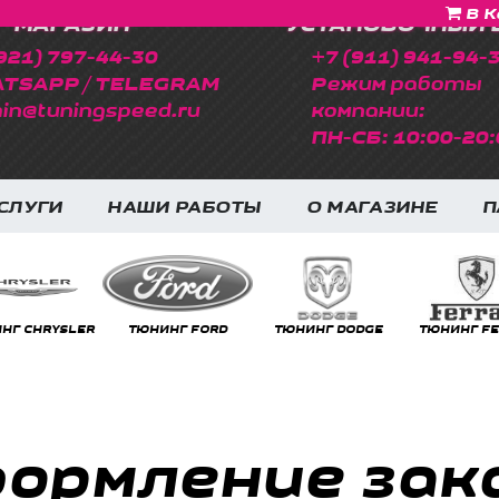
В К
МАГАЗИН
УСТАНОВОЧНЫЙ 
921) 797-44-30
+7 (911) 941-94-
TSAPP / TELEGRAM
Режим работы
in@tuningspeed.ru
компании:
ПН-СБ: 10:00-20:
СЛУГИ
НАШИ РАБОТЫ
О МАГАЗИНЕ
П
НГ FERRARI
ТЮНИНГ GEELY
ТЮНИНГ GENESIS
ТЮНИНГ 
ормление зак