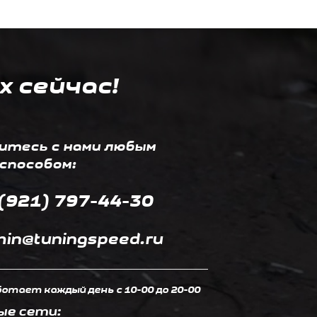
х сейчас!
итесь с нами любым
способом:
(921) 797-44-30
in@tuningspeed.ru
отает каждый день c 10-00 до 20-00
ые сети: