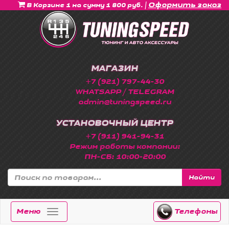
|
Оформить заказ
В Корзине 1 на сумму 1 800 руб.
МАГАЗИН
+7 (921) 797-44-30
WHATSAPP / TELEGRAM
admin@tuningspeed.ru
УСТАНОВОЧНЫЙ ЦЕНТР
+7 (911) 941-94-31
Режим работы компании:
ПН-СБ: 10:00-20:00
Найти
Меню
Телефоны