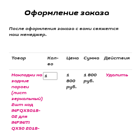
Оформление заказа
После оформления заказа с вами свяжется
наш менеджер.
Товар
Кол-
Цена
Сумма
Действия
во
Накладки на
1
1 800
Удалить
задние
800
руб.
пороги
руб.
(лист
зеркальный)
2шт код
INFQX5018-
02 для
INFINITI
QX50 2018-