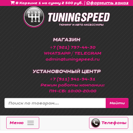
|
Оформить заказ
В Корзине 1 на сумму 2 500 руб.
МАГАЗИН
+7 (921) 797-44-30
WHATSAPP / TELEGRAM
admin@tuningspeed.ru
УСТАНОВОЧНЫЙ ЦЕНТР
+7 (911) 941-94-31
Режим работы компании:
ПН-СБ: 10:00-20:00
Найти
Меню
Телефоны