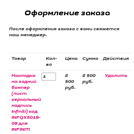
Оформление заказа
После оформления заказа с вами свяжется
наш менеджер.
Товар
Кол-
Цена
Сумма
Действия
во
Накладка
2
2 500
Удалить
на задний
500
руб.
бампер
руб.
(лист
зеркальный
надпись
Infiniti) код
INFQX5018-
08 для
INFINITI