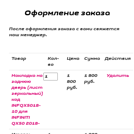
Оформление заказа
После оформления заказа с вами свяжется
наш менеджер.
Товар
Кол-
Цена
Сумма
Действия
во
Накладка на
1
1 800
Удалить
заднюю
800
руб.
дверь (лист
руб.
зеркальный)
код
INFQX5018-
10 для
INFINITI
QX50 2018-