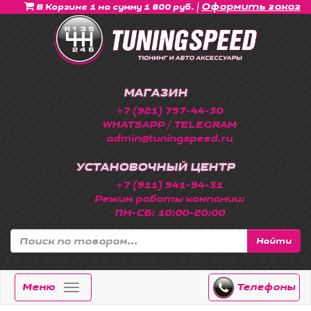
|
Оформить заказ
В Корзине 1 на сумму 1 800 руб.
МАГАЗИН
+7 (921) 797-44-30
WHATSAPP / TELEGRAM
admin@tuningspeed.ru
УСТАНОВОЧНЫЙ ЦЕНТР
+7 (911) 941-94-31
Режим работы компании:
ПН-СБ: 10:00-20:00
Найти
Меню
Телефоны