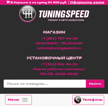
|
Оформить заказ
В Корзине 1 на сумму 34 900 руб.
МАГАЗИН
+7 (921) 797-44-30
WHATSAPP / TELEGRAM
admin@tuningspeed.ru
УСТАНОВОЧНЫЙ ЦЕНТР
+7 (911) 941-94-31
Режим работы компании:
ПН-СБ: 10:00-20:00
Найти
Меню
Телефоны