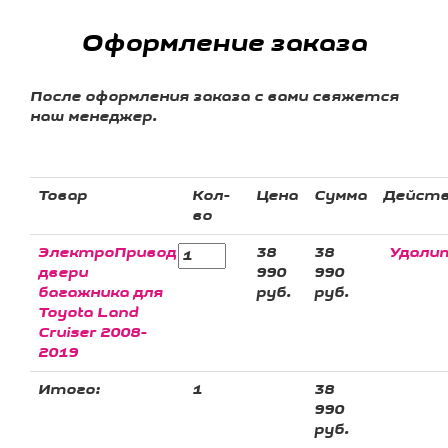
Оформление заказа
После оформления заказа с вами свяжется
наш менеджер.
Товар
Кол-
Цена
Сумма
Дейст
во
ЭлектроПривод
38
38
Удали
двери
990
990
багажника для
руб.
руб.
Toyota Land
Cruiser 2008-
2019
Итого:
1
38
990
руб.