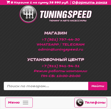
|
Оформить заказ
В Корзине 1 на сумму 38 990 руб.
МАГАЗИН
+7 (921) 797-44-30
WHATSAPP / TELEGRAM
admin@tuningspeed.ru
УСТАНОВОЧНЫЙ ЦЕНТР
+7 (911) 941-94-31
Режим работы компании:
ПН-СБ: 10:00-20:00
Найти
Меню
Телефоны