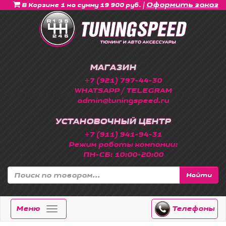
|
Оформить заказ
В Корзине 1 на сумму 19 900 руб.
МАГАЗИН
+7 (921) 797-44-30
WHATSAPP / TELEGRAM
admin@tuningspeed.ru
УСТАНОВОЧНЫЙ ЦЕНТР
+7 (911) 941-94-31
Режим работы компании:
ПН-СБ: 10:00-20:00
Найти
Меню
Телефоны