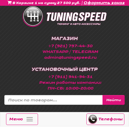
|
Оформить заказ
В Корзине 1 на сумму 27 500 руб.
МАГАЗИН
+7 (921) 797-44-30
WHATSAPP / TELEGRAM
admin@tuningspeed.ru
УСТАНОВОЧНЫЙ ЦЕНТР
+7 (911) 941-94-31
Режим работы компании:
ПН-СБ: 10:00-20:00
Найти
Меню
Телефоны