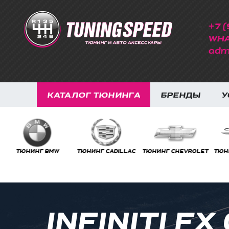
+7 (
WHA
adm
КАТАЛОГ ТЮНИНГА
БРЕНДЫ
У
ТЮНИНГ BMW
ТЮНИНГ CADILLAC
ТЮНИНГ CHEVROLET
ТЮНИ
INFINITI F