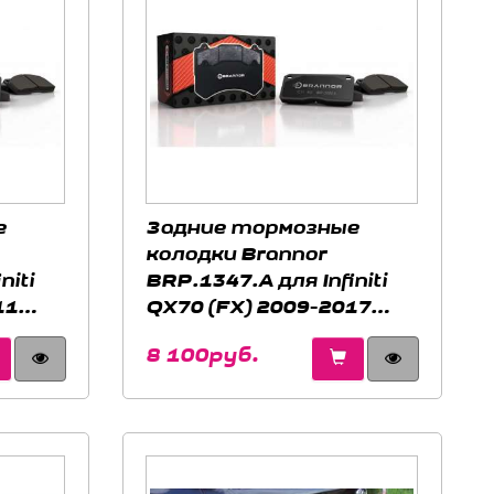
е
Задние тормозные
колодки Brannor
niti
BRP.1347.A для Infiniti
11
QX70 (FX) 2009-2017
(S51 3.0d, 3.7, 5.0)
8 100руб.