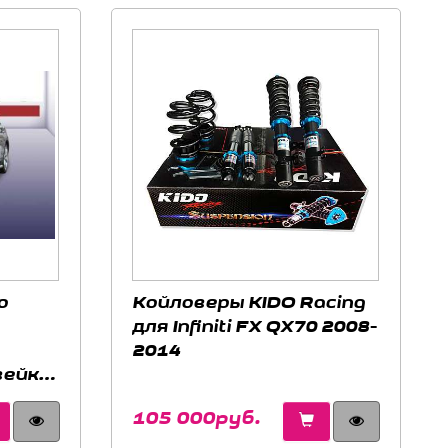
о
Койловеры KIDO Racing
для Infiniti FX QX70 2008-
2014
вейка,
X 35/50
105 000руб.