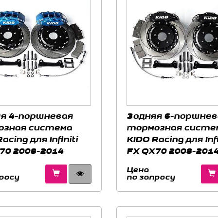
я 4-поршневая
Задняя 6-поршнев
озная система
тормозная систе
acing для Infiniti
KIDO Racing для Infi
70 2008-2014
FX QX70 2008-201
Цена
росу
по запросу