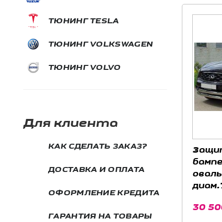
ТЮНИНГ TESLA
ТЮНИНГ VOLKSWAGEN
ТЮНИНГ VOLVO
Для клиента
КАК СДЕЛАТЬ ЗАКАЗ?
Защи
бампе
ДОСТАВКА И ОПЛАТА
оваль
диам.
ОФОРМЛЕНИЕ КРЕДИТА
нержа
30 50
Infini
ГАРАНТИЯ НА ТОВАРЫ