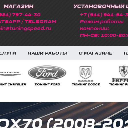
МАГАЗИН
УСТАНОВОЧНЫЙ 
921) 797-44-30
+7 (911) 941-94-
TSAPP / TELEGRAM
Режим работы
in@tuningspeed.ru
компании:
ПН-СБ: 10:00-20:
СЛУГИ
НАШИ РАБОТЫ
О МАГАЗИНЕ
П
НГ CHRYSLER
ТЮНИНГ FORD
ТЮНИНГ DODGE
ТЮНИНГ FE
X QX70 (2008-2