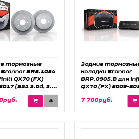
ие тормозные
Задние тормозны
 Brannor BR2.1054
колодки Brannor
finiti QX70 (FX)
BRP.0905.B для Infi
017 (S51 3.0d, 3.7,
QX70 (FX) 2009-20
(S51 3.5)
0руб.
7 700руб.