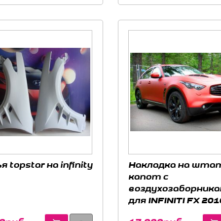
 topstar на infinity
Накладка на шта
капот с
воздухозаборника
для INFINITI FX 201