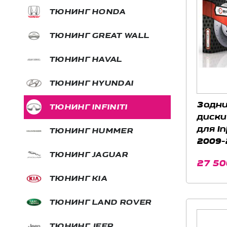
ТЮНИНГ HONDA
ТЮНИНГ GREAT WALL
ТЮНИНГ HAVAL
ТЮНИНГ HYUNDAI
Задн
ТЮНИНГ INFINITI
диски
для In
ТЮНИНГ HUMMER
2009-2
5.0)
ТЮНИНГ JAGUAR
27 50
ТЮНИНГ KIA
ТЮНИНГ LAND ROVER
ТЮНИНГ JEEP