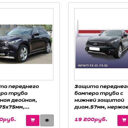
та переднего
Защита переднег
ра труба
бампера труба с
ная двойная,
нижней защитой
75x75мм,
диам.57мм, нержа
вейка, для авто
для авто Infiniti F
0руб.
19 200руб.
ti FX37 2008-
2008-2012