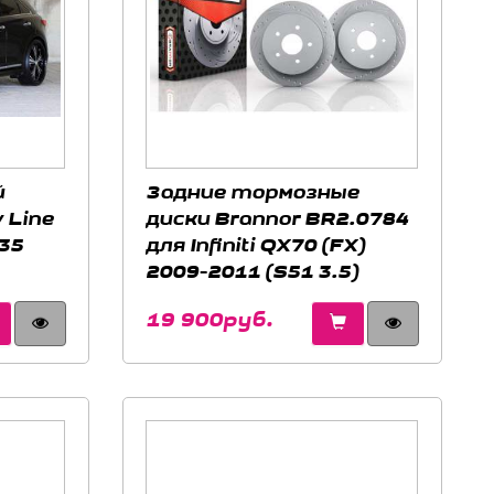
й
Задние тормозные
 Line
диски Brannor BR2.0784
X35
для Infiniti QX70 (FX)
2009-2011 (S51 3.5)
19 900руб.