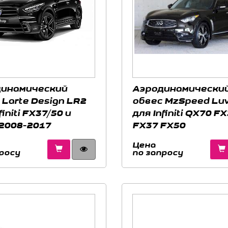
инамический
Аэродинамически
 Larte Design LR2
обвес MzSpeed Luv
finiti FX37/50 и
для Infiniti QX70 F
2008-2017
FX37 FX50
Цена
росу
по запросу