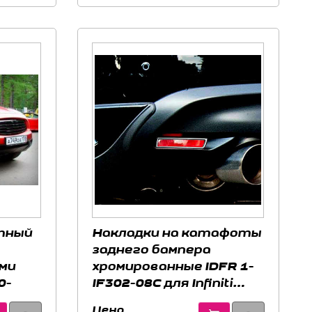
тный
Накладки на катафоты
заднего бампера
ми
хромированные IDFR 1-
0-
IF302-08C для Infiniti
FX35 2008-2014
Цена