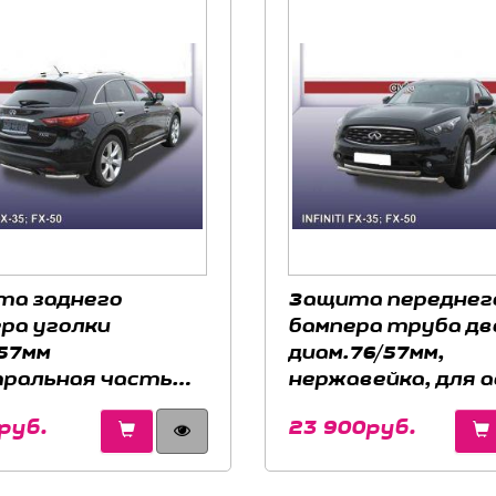
та заднего
Защита переднег
ра уголки
бампера труба дв
57мм
диам.76/57мм,
ральная часть
нержавейка, для 
ьно SL-IN.FX009),
Infiniti FX 35/50 20
руб.
23 900руб.
вейка, для авто
2012
ti FX 35/50 2008-