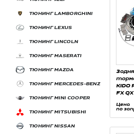
ТЮНИНГ LAMBORGHINI
ТЮНИНГ LEXUS
ТЮНИНГ LINCOLN
ТЮНИНГ MASERATI
ТЮНИНГ MAZDA
Задня
торм
ТЮНИНГ MERCEDES-BENZ
KIDO R
FX QX
ТЮНИНГ MINI COOPER
Цена
по зап
ТЮНИНГ MITSUBISHI
ТЮНИНГ NISSAN