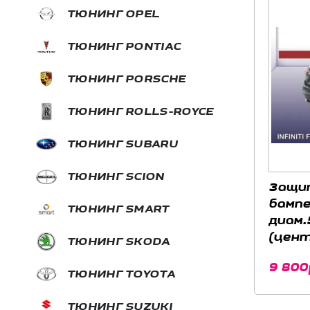
ТЮНИНГ OPEL
ТЮНИНГ PONTIAC
ТЮНИНГ PORSCHE
ТЮНИНГ ROLLS-ROYCE
ТЮНИНГ SUBARU
ТЮНИНГ SCION
Защи
бампе
ТЮНИНГ SMART
диам.
(цент
ТЮНИНГ SKODA
отдел
9 800
нержа
ТЮНИНГ TOYOTA
Infini
2012
ТЮНИНГ SUZUKI