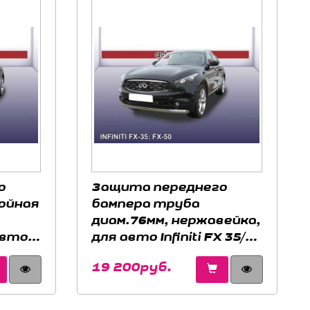
о
Защита переднего
ойная
бампера труба
диам.76мм, нержавейка,
авто
для авто Infiniti FX 35/50
08-
2008-2012
19 200руб.